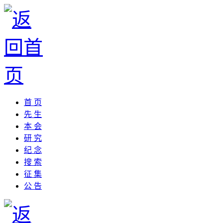
首 页
先 生
本 会
研 究
纪 念
搜 索
征 集
公 告