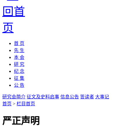
首 页
先 生
本 会
研 究
纪 念
征 集
公 告
研究会简介
征文及史料启事
信息公告
答读者
大事记
首页
>
栏目首页
严正声明