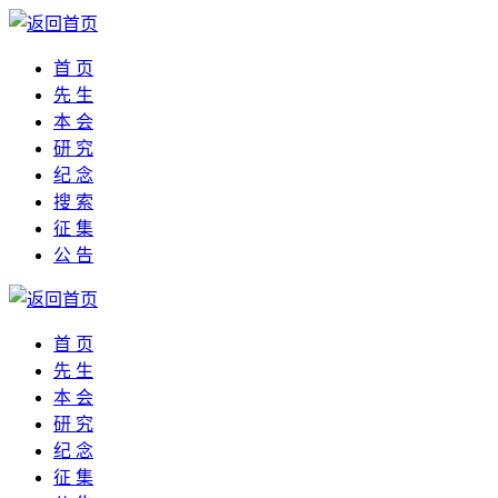
首 页
先 生
本 会
研 究
纪 念
搜 索
征 集
公 告
首 页
先 生
本 会
研 究
纪 念
征 集