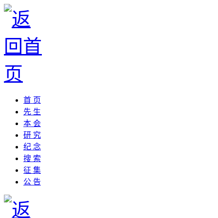
首 页
先 生
本 会
研 究
纪 念
搜 索
征 集
公 告