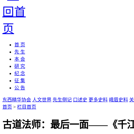
首 页
先 生
本 会
研 究
纪 念
征 集
公 告
东西精华协会
人文世界
先生侧记
口述史
更多史料
峨眉史料
关
首页
>
栏目首页
古道法师：最后一面——《千江