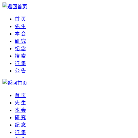
首 页
先 生
本 会
研 究
纪 念
搜 索
征 集
公 告
首 页
先 生
本 会
研 究
纪 念
征 集