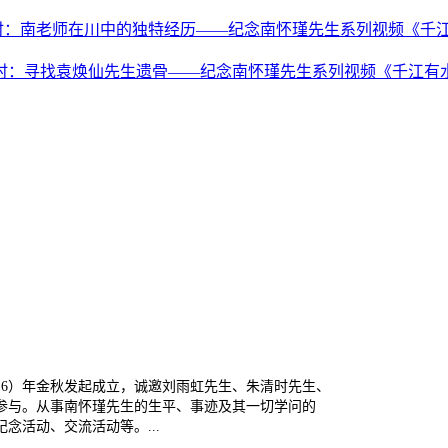
时：南老师在川中的独特经历——纪念南怀瑾先生系列视频《千
时：寻找袁焕仙先生遗骨——纪念南怀瑾先生系列视频《千江有水千
16）年金秋发起成立，诚邀刘雨虹先生、朱清时先生、
参与。从事南怀瑾先生的生平、事迹及其一切学问的
活动、交流活动等。...