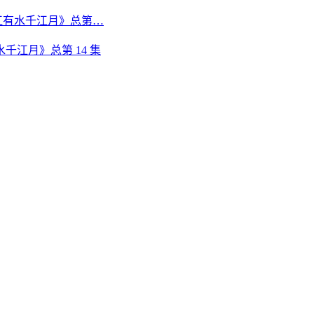
江有水千江月》总第…
江月》总第 14 集