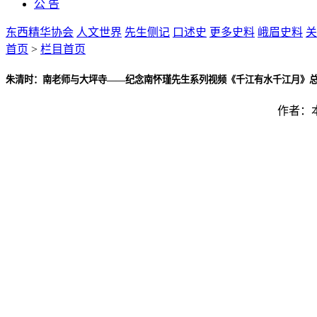
公 告
东西精华协会
人文世界
先生侧记
口述史
更多史料
峨眉史料
关
首页
>
栏目首页
朱清时：南老师与大坪寺——纪念南怀瑾先生系列视频《千江有水千江月》总第 
作者：