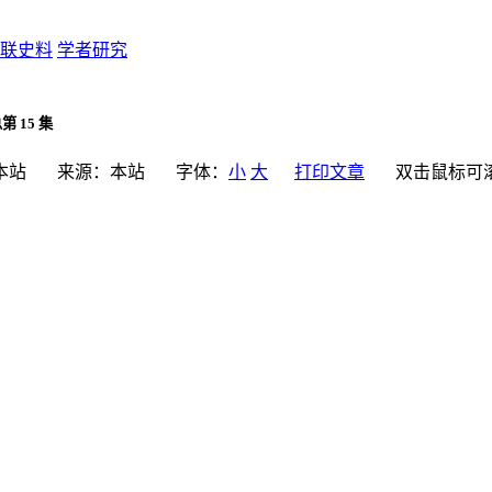
联史料
学者研究
15 集
本站
来源：
本站
字体：
小
大
打印文章
双击鼠标可滚