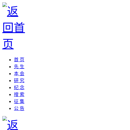
首 页
先 生
本 会
研 究
纪 念
搜 索
征 集
公 告