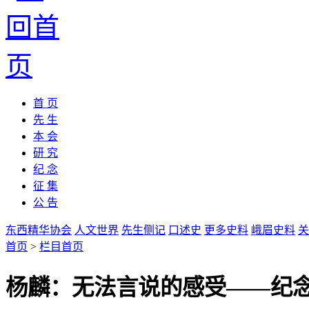
首 页
先 生
本 会
研 究
纪 念
征 集
公 告
东西精华协会
人文世界
先生侧记
口述史
更多史料
峨眉史料
关
首页
>
栏目首页
杨麟：无法言说的感受——纪念