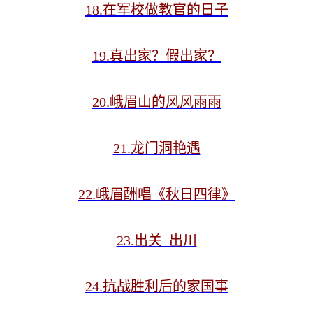
18.在军校做教官的日子
19.真出家？假出家？
20.峨眉山的风风雨雨
21.龙门洞艳遇
22.峨眉酬唱《秋日四律》
23.出关 出川
24.抗战胜利后的家国事