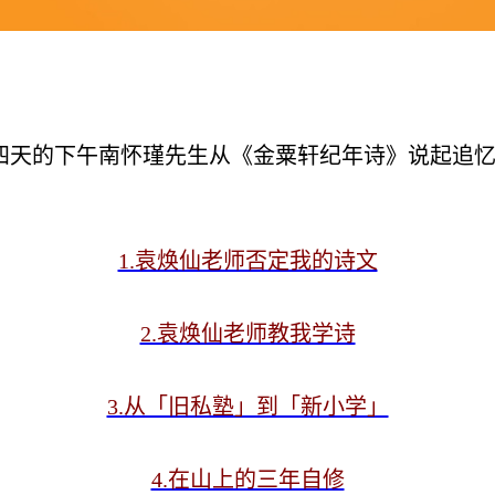
四天的下午
南怀瑾先生
从《金粟轩纪年诗》说起
追
1.袁焕仙老师否定我的诗文
2.袁焕仙老师教我学诗
3.从「旧私塾」到「新小学」
4.在山上的三年自修