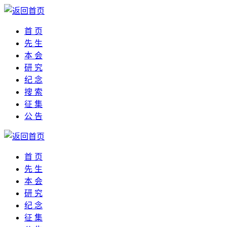
首 页
先 生
本 会
研 究
纪 念
搜 索
征 集
公 告
首 页
先 生
本 会
研 究
纪 念
征 集