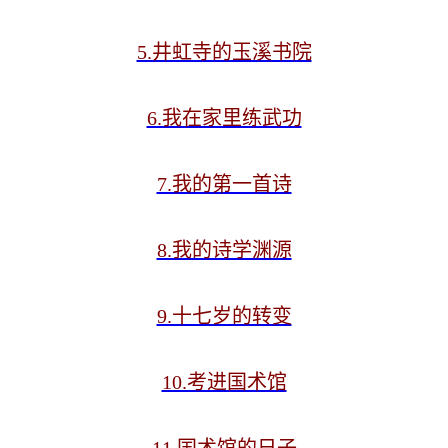
5.井虹寺的玉溪书院
6.我在家里练武功
7.我的第一首诗
8.我的诗学渊源
9.十七岁的转变
10.考进国术馆