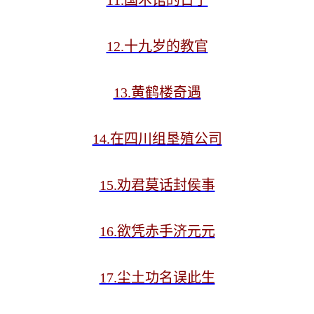
11.国术馆的日子
12.十九岁的教官
13.黄鹤楼奇遇
14.在四川组垦殖公司
15.劝君莫话封侯事
16.欲凭赤手济元元
17.尘土功名误此生