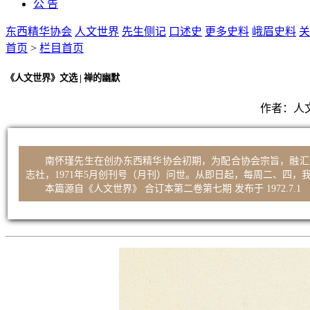
公 告
东西精华协会
人文世界
先生侧记
口述史
更多史料
峨眉史料
关
首页
>
栏目首页
《人文世界》文选 | 禅的幽默
作者：
人
南怀瑾先生在创办东西精华协会初期，为配合协会宗旨，融汇
志社，1971年5月创刊号（月刊）问世。从即日起，每周二、四
本篇源自《人文世界》 合订本第二卷第七期 发布于 1972.7.1