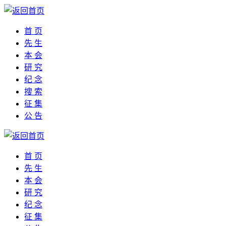
首 页
先 生
本 会
研 究
纪 念
搜 索
征 集
公 告
首 页
先 生
本 会
研 究
纪 念
征 集