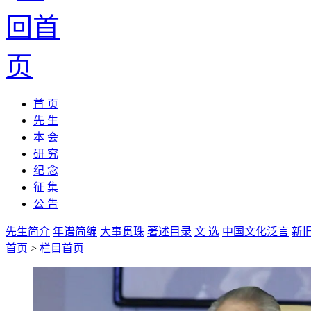
首 页
先 生
本 会
研 究
纪 念
征 集
公 告
先生简介
年谱简编
大事贯珠
著述目录
文 选
中国文化泛言
新
首页
>
栏目首页