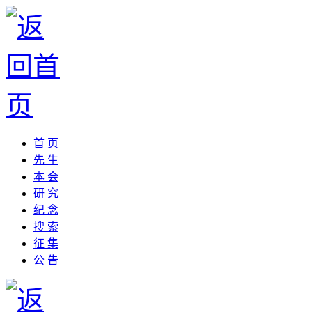
首 页
先 生
本 会
研 究
纪 念
搜 索
征 集
公 告