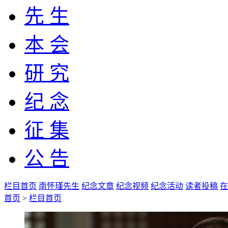
先 生
本 会
研 究
纪 念
征 集
公 告
栏目首页
南怀瑾先生
纪念文章
纪念视频
纪念活动
读者投稿
在
首页
>
栏目首页