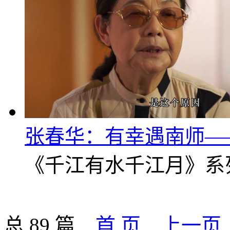
张春华：有幸遇南师—
《千江有水千江月》系
总 89 篇
首 页
上一页