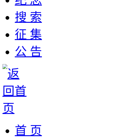
搜 索
征 集
公 告
首 页