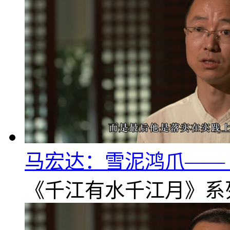
马宏达：雪泥鸿爪——《
《千江有水千江月》系