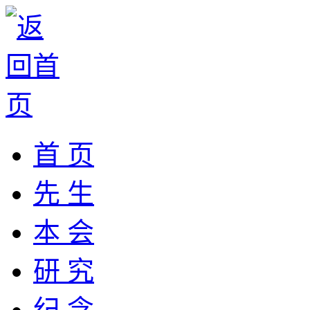
首 页
先 生
本 会
研 究
纪 念