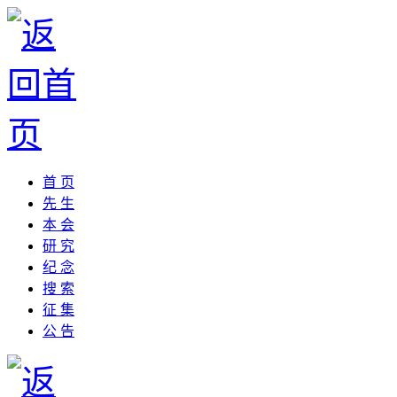
首 页
先 生
本 会
研 究
纪 念
搜 索
征 集
公 告