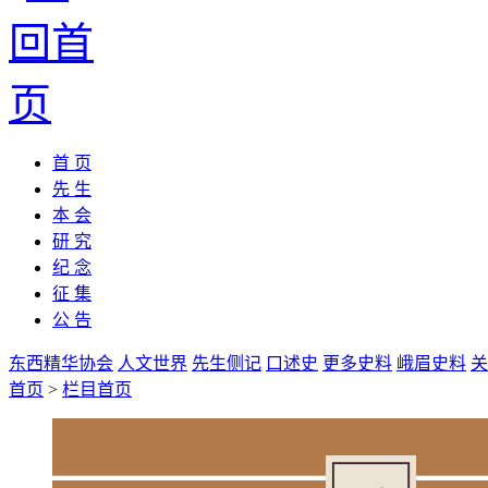
首 页
先 生
本 会
研 究
纪 念
征 集
公 告
东西精华协会
人文世界
先生侧记
口述史
更多史料
峨眉史料
关
首页
>
栏目首页