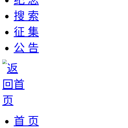
搜 索
征 集
公 告
首 页