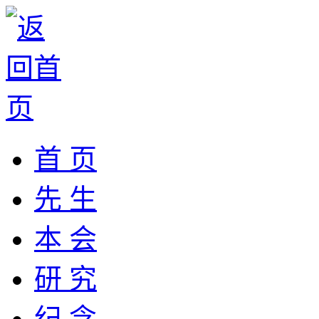
首 页
先 生
本 会
研 究
纪 念