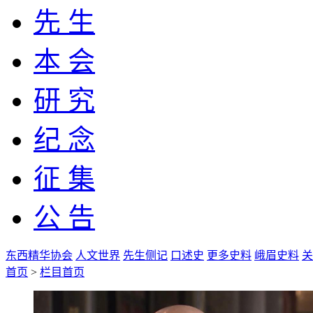
先 生
本 会
研 究
纪 念
征 集
公 告
东西精华协会
人文世界
先生侧记
口述史
更多史料
峨眉史料
关
首页
>
栏目首页