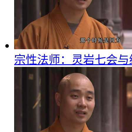
宗性法师：灵岩七会与