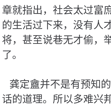
章
就
指
出
，
社
会
太
过
富
的
生
活
过
下
来
，
没
有
人
将
，
甚
至
说
巷
无
才
偷
，
了
。
龚
定
盦
并
不
是
有
预
知
的
话
的
道
理
。
所
以
多
难
兴