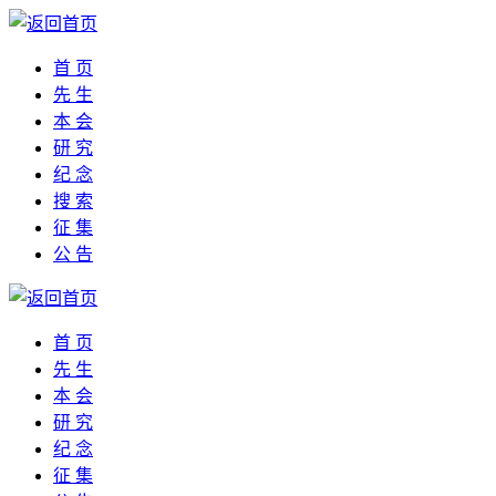
首 页
先 生
本 会
研 究
纪 念
搜 索
征 集
公 告
首 页
先 生
本 会
研 究
纪 念
征 集