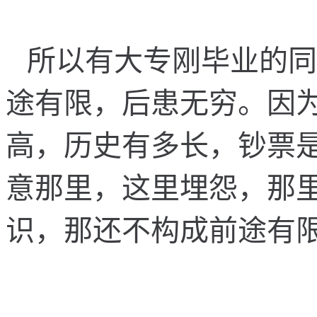
所
以
有
大
专
刚
毕
业
的
同
途
有
限
，
后
患
无
穷
。
因
高
，
历
史
有
多
长
，
钞
票
意
那
里
，
这
里
埋
怨
，
那
识
，
那
还
不
构
成
前
途
有