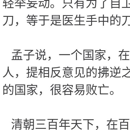
轻
举
妄
动
。
只
有
为
了
自
刀
，
等
于
是
医
生
手
中
的
孟
子
说
，
一
个
国
家
，
在
人
，
提
相
反
意
见
的
拂
逆
的
国
家
，
很
容
易
败
亡
。
清
朝
三
百
年
天
下
，
在
百