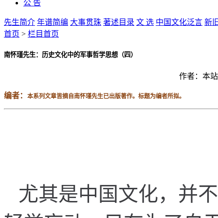
公 告
先生简介
年谱简编
大事贯珠
著述目录
文 选
中国文化泛言
新
首页
>
栏目首页
南怀瑾先生：历史文化中的军事哲学思想（四）
作者：
本站
编者：
本
系
列
文
章
皆
摘
自
南
怀
瑾
先
生
已
出
版
著
作
。
标
题
为
编
者
所
拟
。
尤
其
是
中
国
文
化
，
并
不