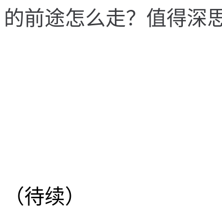
的
前
途
怎
么
走
？
值
得
深
（待续）