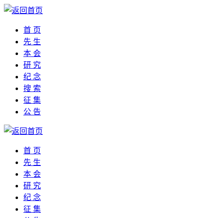
首 页
先 生
本 会
研 究
纪 念
搜 索
征 集
公 告
首 页
先 生
本 会
研 究
纪 念
征 集