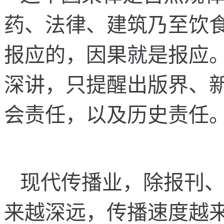
药
、
法
律
、
建
筑
乃
至
饮
报
应
的
，
因
果
就
是
报
应
深
讲
，
只
提
醒
出
版
界
、
会
责
任
，
以
及
历
史
责
任
现
代
传
播
业
，
除
报
刊
来
越
深
远
，
传
播
速
度
越