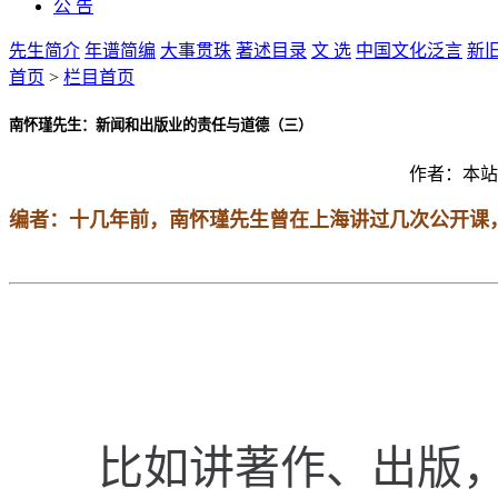
公 告
先生简介
年谱简编
大事贯珠
著述目录
文 选
中国文化泛言
新
首页
>
栏目首页
南怀瑾先生：新闻和出版业的责任与道德（三）
作者：
本站
编者：十几年前，南怀瑾先生曾在上海讲过几次公开课
比
如
讲
著
作
、
出
版