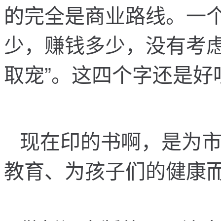
的
完
全
是
商
业
路
线
。
一
少
，
赚
钱
多
少
，
没
有
考
取
宠
”
。
这
四
个
字
还
是
好
现
在
印
的
书
啊
，
是
为
教
育
、
为
孩
子
们
的
健
康