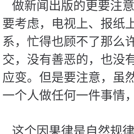
做
新
闻
出
版
的
更
要
注
要
考
虑
，
电
视
上
、
报
纸
系
，
忙
得
也
顾
不
了
那
么
交
，
没
有
善
恶
的
，
也
没
应
变
。
但
是
要
注
意
，
虽
一
个
人
做
任
何
一
件
事
情
这
个
因
果
律
是
自
然
规