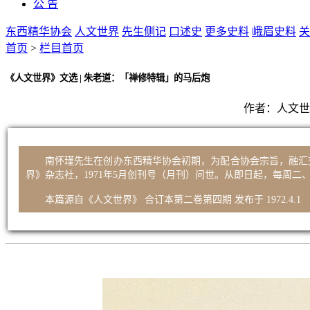
公 告
东西精华协会
人文世界
先生侧记
口述史
更多史料
峨眉史料
关
首页
>
栏目首页
《人文世界》文选 | 朱老道：「禅修特辑」的马后炮
作者：
人文世
南怀瑾先生在创办东西精华协会初期，为配合协会宗旨，融汇
界》杂志社，1971年5月创刊号（月刊）问世。从即日起，每周
本篇源自《人文世界》 合订本第二卷第四期 发布于 1972.4.1