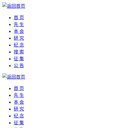
首 页
先 生
本 会
研 究
纪 念
搜 索
征 集
公 告
首 页
先 生
本 会
研 究
纪 念
征 集