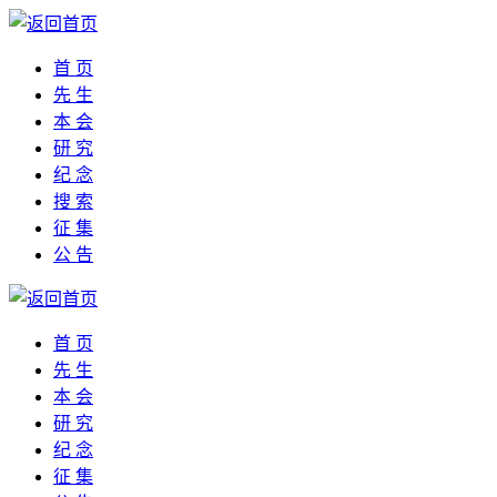
首 页
先 生
本 会
研 究
纪 念
搜 索
征 集
公 告
首 页
先 生
本 会
研 究
纪 念
征 集