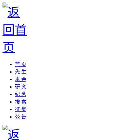
首 页
先 生
本 会
研 究
纪 念
搜 索
征 集
公 告