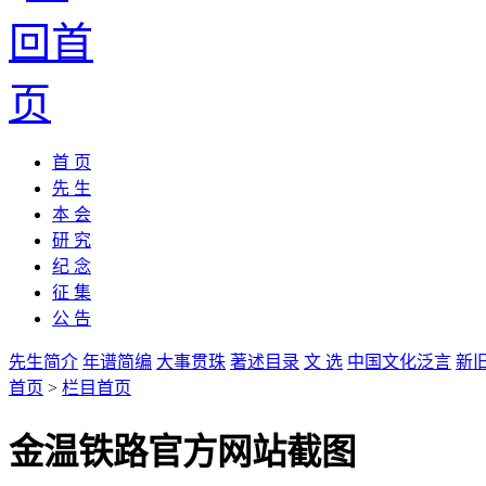
首 页
先 生
本 会
研 究
纪 念
征 集
公 告
先生简介
年谱简编
大事贯珠
著述目录
文 选
中国文化泛言
新
首页
>
栏目首页
金温铁路官方网站截图