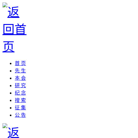
首 页
先 生
本 会
研 究
纪 念
搜 索
征 集
公 告