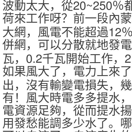
20~250
波動太大，從
％
荷來工作呀？前一段內蒙
12
大網，風電不能超過
併網，可以分散就地發電
0.2
2
瓦，
千瓦開始工作，
如果風大了，電力上來了
出，沒有輸變電損失，幾
有！風大時電多多提水，
電資源足夠，從而提水揚
用發愁能調多少水了。哪