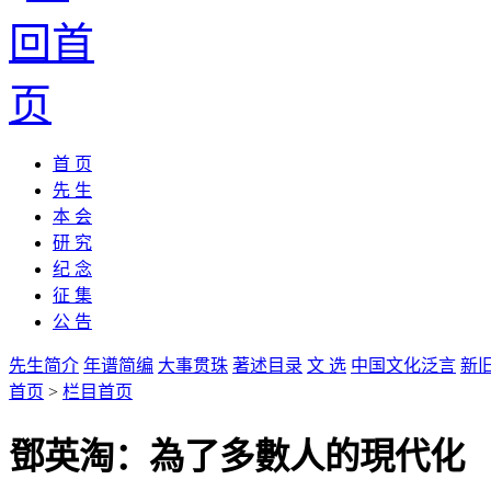
首 页
先 生
本 会
研 究
纪 念
征 集
公 告
先生简介
年谱简编
大事贯珠
著述目录
文 选
中国文化泛言
新
首页
>
栏目首页
鄧英淘：為了多數人的現代化