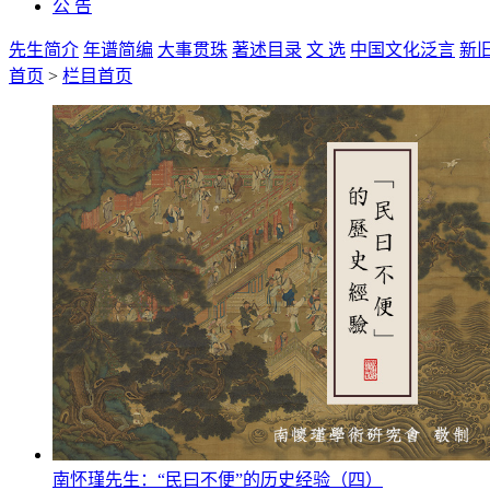
公 告
先生简介
年谱简编
大事贯珠
著述目录
文 选
中国文化泛言
新
首页
>
栏目首页
南怀瑾先生：“民曰不便”的历史经验（四）