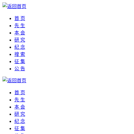
首 页
先 生
本 会
研 究
纪 念
搜 索
征 集
公 告
首 页
先 生
本 会
研 究
纪 念
征 集