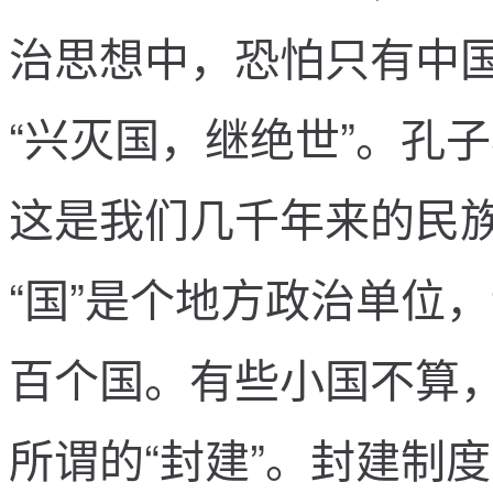
治
思
想
中
，
恐
怕
只
有
中
“
兴
灭
国
，
继
绝
世
”
。
孔
子
这
是
我
们
几
千
年
来
的
民
“
国
”
是
个
地
方
政
治
单
位
，
百
个
国
。
有
些
小
国
不
算
所
谓
的
“
封
建
”
。
封
建
制
度