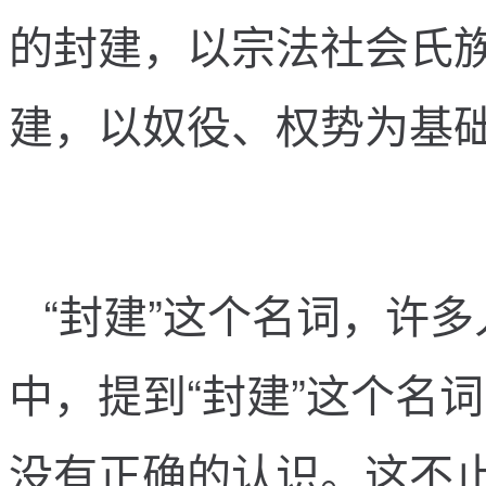
的
封
建
，
以
宗
法
社
会
氏
建
，
以
奴
役
、
权
势
为
基
“
封
建
”
这
个
名
词
，
许
多
中
，
提
到
“
封
建
”
这
个
名
词
没
有
正
确
的
认
识
。
这
不