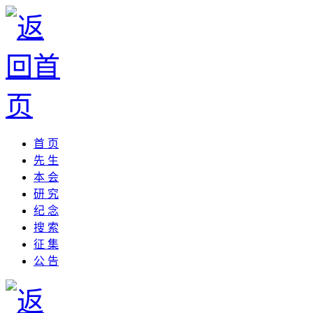
首 页
先 生
本 会
研 究
纪 念
搜 索
征 集
公 告