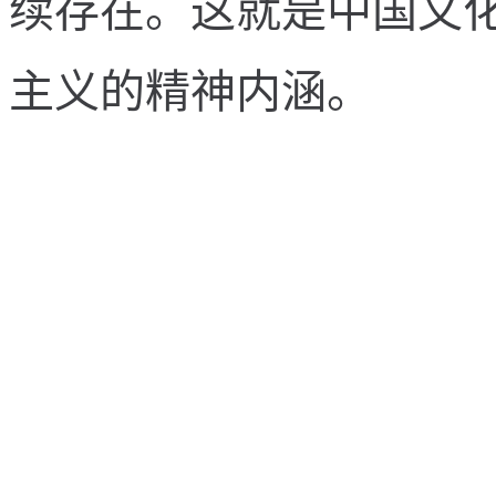
续
存
在
。
这
就
是
中
国
文
主
义
的
精
神
内
涵
。