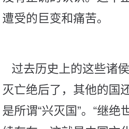
遭
受
的
巨
变
和
痛
苦
。
过
去
历
史
上
的
这
些
诸
灭
亡
绝
后
了
，
其
他
的
国
是
所
谓
“
兴
灭
国
”
。
“
继
绝