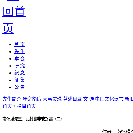
首 页
先 生
本 会
研 究
纪 念
征 集
公 告
先生简介
年谱简编
大事贯珠
著述目录
文 选
中国文化泛言
新
首页
>
栏目首页
南怀瑾先生：此封建非彼封建（二）
作者：
南怀瑾