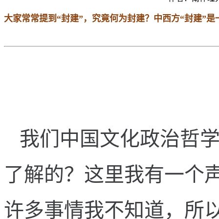
大家常常提到“封建”，究竟何为封建？中西方“封建”
我
们
中
国
文
化
政
治
哲
了
解
的
？
这
里
我
有
一
个
许
多
事
情
我
不
知
道
，
所