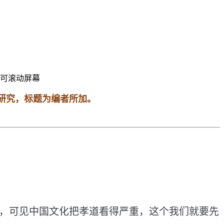
可滚动屏幕
者研究，标题为编者所加。
，
可
见
中
国
文
化
把
孝
道
看
得
严
重
，
这
个
我
们
就
要
先