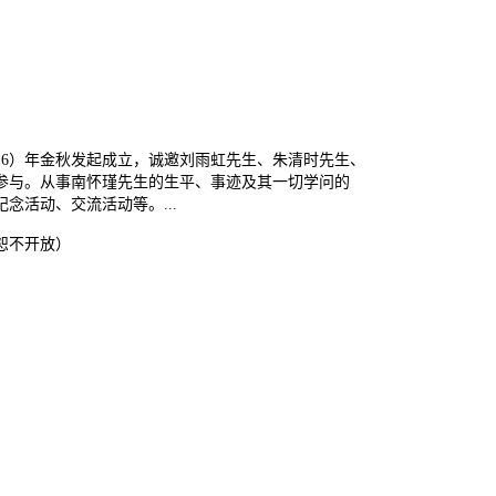
16）年金秋发起成立，诚邀刘雨虹先生、朱清时先生、
参与。从事南怀瑾先生的生平、事迹及其一切学问的
活动、交流活动等。...
恕不开放）