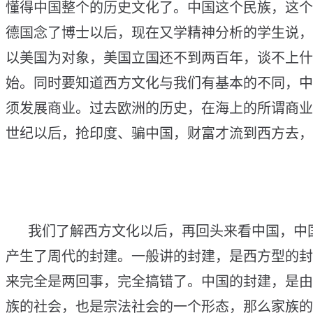
懂
得
中
国
整
个
的
历
史
文
化
了
。
中
国
这
个
民
族
，
这
个
德
国
念
了
博
士
以
后
，
现
在
又
学
精
神
分
析
的
学
生
说
，
以
美
国
为
对
象
，
美
国
立
国
还
不
到
两
百
年
，
谈
不
上
什
始
。
同
时
要
知
道
西
方
文
化
与
我
们
有
基
本
的
不
同
，
中
须
发
展
商
业
。
过
去
欧
洲
的
历
史
，
在
海
上
的
所
谓
商
业
世
纪
以
后
，
抢
印
度
、
骗
中
国
，
财
富
才
流
到
西
方
去
，
我
们
了
解
西
方
文
化
以
后
，
再
回
头
来
看
中
国
，
中
产
生
了
周
代
的
封
建
。
一
般
讲
的
封
建
，
是
西
方
型
的
封
来
完
全
是
两
回
事
，
完
全
搞
错
了
。
中
国
的
封
建
，
是
由
族
的
社
会
，
也
是
宗
法
社
会
的
一
个
形
态
，
那
么
家
族
的