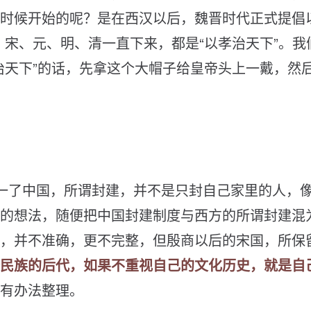
时
候
开
始
的
呢
？
是
在
西
汉
以
后
，
魏
晋
时
代
正
式
提
倡
、
宋
、
元
、
明
、
清
一
直
下
来
，
都
是
“
以
孝
治
天
下
”
。
我
治
天
下
”
的
话
，
先
拿
这
个
大
帽
子
给
皇
帝
头
上
一
戴
，
然
一
了
中
国
，
所
谓
封
建
，
并
不
是
只
封
自
己
家
里
的
人
，
的
想
法
，
随
便
把
中
国
封
建
制
度
与
西
方
的
所
谓
封
建
混
，
并
不
准
确
，
更
不
完
整
，
但
殷
商
以
后
的
宋
国
，
所
保
民
族
的
后
代
，
如
果
不
重
视
自
己
的
文
化
历
史
，
就
是
自
有
办
法
整
理
。