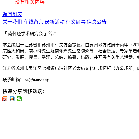
没有相关内容
返回列表
关于我们
在线留言
最新活动
征文启事
信息公告
「 南怀瑾学术研究会 」简介
本会缘起于江苏省和苏州市有关方面提议，由苏州地方政府于丙申（20
宗性大和尚、南小舜先生及南怀瑾先生常随众等、社会贤达、专家学者
研究、发掘、搜集、整理、总结、编纂、出版，并开展有关学术活动、纪念
江苏省苏州市吴江区七都镇庙港社区老太庙文化广场怀轩（办公场所，
联系邮箱：ws@nanss.org
快速分享到移动端：