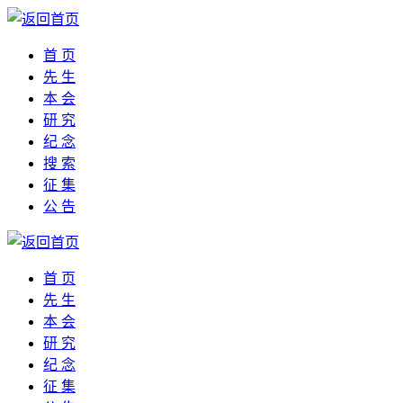
首 页
先 生
本 会
研 究
纪 念
搜 索
征 集
公 告
首 页
先 生
本 会
研 究
纪 念
征 集