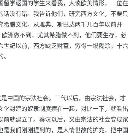
国
留
学
返
国
的
学
生
来
看
我
，
大
谈
欧
美
情
形
，
一
位
在
的
话
没
有
错
。
我
告
诉
他
们
，
研
究
西
方
文
化
，
不
要
只
究
希
腊
文
化
，
从
雅
典
、
斯
巴
达
两
千
几
百
年
以
前
开
，
欧
洲
做
不
到
，
尤
其
希
腊
做
不
到
，
他
们
要
生
存
，
必
六
世
纪
以
前
，
西
方
缺
乏
财
富
，
穷
得
一
塌
糊
涂
。
十
六
的
。
就
是
中
国
的
宗
法
社
会
。
三
代
以
后
，
由
宗
法
社
会
，
才
文
化
封
建
的
奴
隶
制
度
摆
在
一
起
，
对
比
一
下
，
就
看
出
以
前
就
建
立
了
。
秦
汉
以
后
，
又
由
宗
法
的
社
会
变
成
家
也
是
我
们
刚
刚
提
到
的
，
是
人
情
世
故
的
扩
充
，
把
中
国