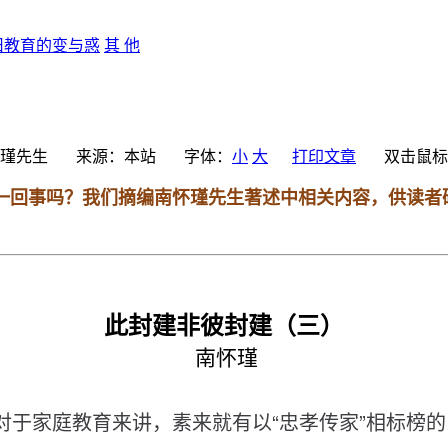
旧教育的变与惑
其 他
瑾先生
来源：
本站
字体：
小
大
打印文章
双击鼠标
是一回事吗？我们摘编南怀瑾先生著述中相关内容，供读
此封建非彼封建（三）
南
怀
瑾
对
于
家
庭
教
育
来
讲
，
素
来
就
有
以
“
忠
孝
传
家
”
相
标
榜
的