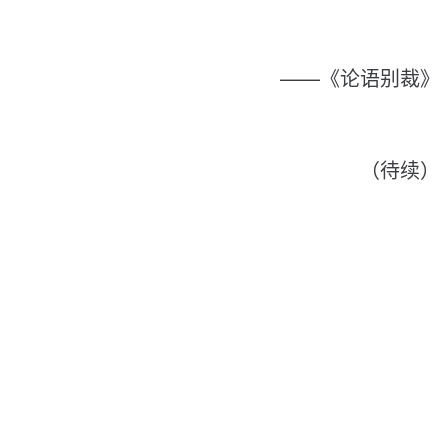
—
—
《
论
语
别
裁
》
（
待
续
）