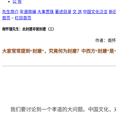
公 告
先生简介
年谱简编
大事贯珠
著述目录
文 选
中国文化泛言
新
首页
>
栏目首页
南怀瑾先生：此封建非彼封建（三）
作者：
南怀
大家常常提到“封建”，究竟何为封建？中西方“封建”
我
们
要
讨
论
到
一
个
孝
道
的
大
问
题
。
中
国
文
化
，