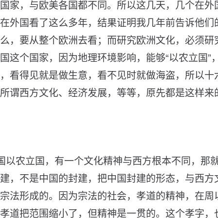
国
家
，
与
欧
美
各
国
都
不
同
。
所
以
这
几
天
，
几
个
在
外
在
外
国
看
了
这
么
多
年
，
结
果
证
明
我
几
年
前
告
诉
他
们
么
，
要
从
整
个
欧
洲
去
看
；
而
研
究
欧
洲
文
化
，
必
须
研
国
这
个
国
家
，
因
为
地
理
环
境
影
响
，
能
够
“
以
农
立
国
”
，
看
得
见
就
是
做
生
意
，
看
不
见
时
就
做
海
盗
，
所
以
十
所
谓
西
方
文
化
、
经
济
发
展
，
等
等
，
原
先
都
是
这
样
来
国
以
农
立
国
，
有
一
个
文
化
精
神
与
西
方
根
本
不
同
，
那
建
，
不
是
中
国
的
封
建
，
把
中
国
封
建
的
形
态
，
与
西
方
宗
法
形
成
的
。
因
为
宗
法
的
社
会
，
孝
道
的
精
神
，
在
周
孝
道
把
范
围
缩
小
了
，
但
精
神
是
一
贯
的
。
这
个
孝
字
，