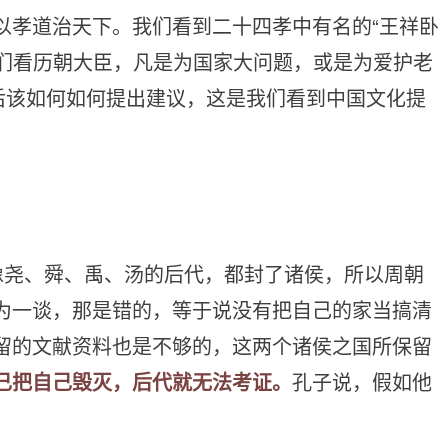
以
孝
道
治
天
下
。
我
们
看
到
二
十
四
孝
中
有
名
的
“
王
祥
卧
们
看
历
朝
大
臣
，
凡
是
为
国
家
大
问
题
，
或
是
为
爱
护
老
后
该
如
何
如
何
提
出
建
议
，
这
是
我
们
看
到
中
国
文
化
提
像
尧
、
舜
、
禹
、
汤
的
后
代
，
都
封
了
诸
侯
，
所
以
周
朝
为
一
谈
，
那
是
错
的
，
等
于
说
没
有
把
自
己
的
家
当
搞
清
留
的
文
献
资
料
也
是
不
够
的
，
这
两
个
诸
侯
之
国
所
保
留
己
把
自
己
毁
灭
，
后
代
就
无
法
考
证
。
孔
子
说
，
假
如
他