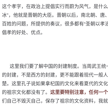
这
个
孝
字
，
在
政
治
上
提
倡
实
行
而
蔚
为
风
气
，
是
什
么
冰
”
，
他
就
是
晋
朝
的
大
臣
。
晋
朝
以
后
，
南
北
朝
、
唐
百
姓
的
问
题
，
所
提
供
的
奏
议
，
很
多
都
有
“
圣
朝
以
孝
倡
孝
的
好
处
、
优
点
。
这
里
我
们
要
了
解
中
国
的
封
建
制
度
。
当
周
武
王
统
的
封
建
，
不
是
西
方
的
封
建
，
更
不
能
跟
着
现
代
一
般
人
楚
。
这
里
孔
子
说
如
果
拿
杞
国
的
文
化
来
看
夏
代
的
文
化
的
祖
宗
文
化
都
没
有
了
。
这
里
要
特
别
注
意
，
任
何
一
个
们
自
己
不
毁
灭
自
己
，
保
存
了
祖
宗
的
文
化
资
料
，
我
就